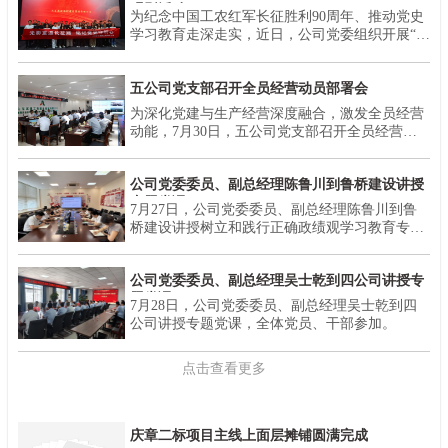
观影活动
为纪念中国工农红军长征胜利90周年、推动党史
学习教育走深走实，近日，公司党委组织开展“光
影重温长征路 铭记党史守初心”主题观影活动，
集中观看红色影片《四渡》，引导广大干部、职
五公司党支部召开全员经营动员部署会
工从党的光辉历史中汲取奋进力量、砥砺初心使
命。
为深化党建与生产经营深度融合，激发全员经营
动能，7月30日，五公司党支部召开全员经营动
员部署会并开展市场经营开发专题授课。培训由
五公司副总经理孟磊主讲，全体党员及骨干员工
公司党委委员、副总经理陈鲁川到鲁桥建设讲授
参加。
专题党课
7月27日，公司党委委员、副总经理陈鲁川到鲁
桥建设讲授树立和践行正确政绩观学习教育专题
党课，全体党员、干部参加。
公司党委委员、副总经理吴士乾到四公司讲授专
题党课
7月28日，公司党委委员、副总经理吴士乾到四
公司讲授专题党课，全体党员、干部参加。
点击查看更多
庆章二标项目主线上面层摊铺圆满完成