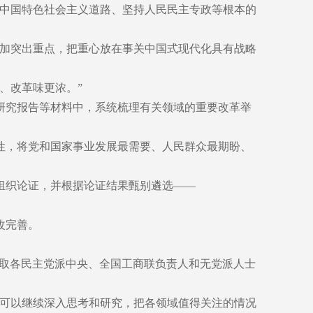
持中国特色社会主义道路、坚持人民民主专政等根本的
更加突出重点，把重心放在事关中国式现代化具有战略
、改革味更浓。”
研究报告等材料中，系统梳理有关领域的重要改革举
性，将党和国家事业发展最需要、人民群众最期盼、
位组织论证，并根据论证结果甄别遴选——
改完善。
听取各民主党派中央、全国工商联负责人和无党派人士
家可以继续深入思考和研究，把各领域值得关注的情况