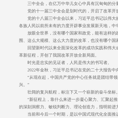
三中全会，在亿万中华儿女心中具有沉甸甸的分
党的十一届三中全会是划时代的，开启了改革开
党的十八届三中全会以来，习近平总书记以伟大
各族人民以前所未有的力度开辟事业发展新天地，中
放眼全世界，没有哪个国家和政党，能有这样的
围、这么大规模、这么大力度的改革，也没有哪个国
回望新时代以来全面深化改革的成功实践和伟大
革新征程，开创了我国改革开放全新局面。
时光是忠实的见证者，人民是伟大的书写者。
2022年金秋，习近平总书记在党的二十大报告
“从现在起，中国共产党的中心任务就是团结带
兴。”
壮阔的复兴航程，标注下又一个崭新的奋斗坐标
“新征程上，靠什么来进一步凝心聚力、汇聚起
的深刻洞察力、敏锐判断力、理论创造力，指明前进
当前和今后一个时期，是以中国式现代化全面推