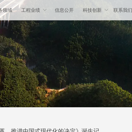
务领域
工程业绩
信息公开
科技创新
联系我


革、推进中国式现代化的决定》诞生记