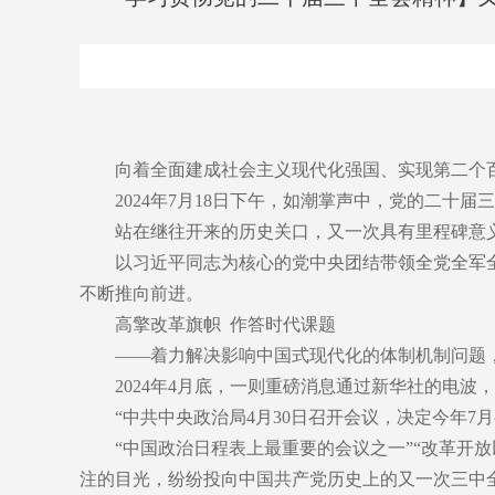
向着全面建成社会主义现代化强国、实现第二个
2024年7月18日下午，如潮掌声中，党的二
站在继往开来的历史关口，又一次具有里程碑意
以习近平同志为核心的党中央团结带领全党全军
不断推向前进。
高擎改革旗帜 作答时代课题
——着力解决影响中国式现代化的体制机制问题
2024年4月底，一则重磅消息通过新华社的电波
“中共中央政治局4月30日召开会议，决定今年
“中国政治日程表上最重要的会议之一”“改革开
注的目光，纷纷投向中国共产党历史上的又一次三中