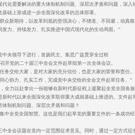
现代化需要解决的重大体制机制问题、深层次矛盾和问题，深入
此基础上形成进一步全面深化改革的总体部署。
民群众新期待，以改革到底的坚强决心，不绕道、不回避，动真
同发力、持续发力、扎实推进中国式现代化的生动局面。”
党中央领导下进行，发扬民主、集思广益贯穿全过程
主持召开党的二十届三中全会文件起草组第一次全体会议。
任务交给大家，是对大家的充分信任，也是大家的荣誉和责任。
同心协力、扎实工作，完成党中央交给的全会文件起草任务。”
鼓，全力以赴拿出一份能够在新时代新征程上凝聚起全党全国各
别是新时代以来全面深化改革取得重大成就基础上推进的。文件起
些体制机制问题、深层次矛盾和问题？
集中全党全国智慧。这也是我们起草党的重要文件的一条成功经
十届三中全会议题在党内一定范围征求意见。同时，通过一定方式