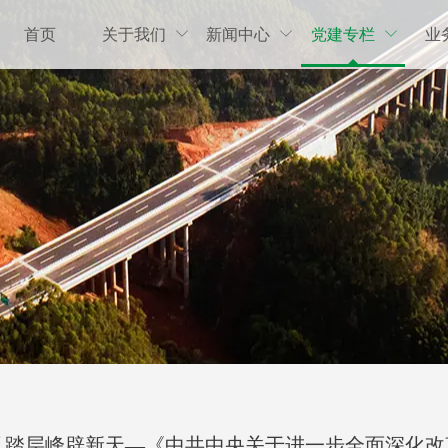
首页
关于我们
新闻中心
党建专栏
业



又踏层峰辟新天—《中共中央关于进一步全面深化改