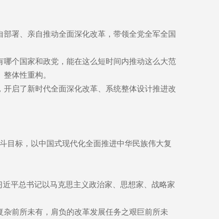
自部署、亲自推动全面深化改革，带领全党全军全国
有哪个国家和政党，能在这么短时间内推动这么大范
、整体性重构。
，开启了新时代全面深化改革、系统整体设计推进改
奋斗目标，以中国式现代化全面推进中华民族伟大复
习近平总书记以马克思主义政治家、思想家、战略家
复杂前所未有，肩负的改革发展任务之艰巨前所未