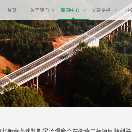
首页
关于我们
新闻中心
党建专栏
业



河北衡昔高速预制梁场观摩会在衡昔二标项目顺利举