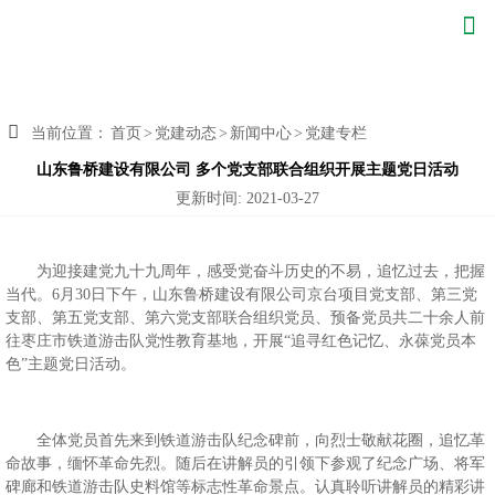


当前位置：
首页
>
党建动态
>
新闻中心
>
党建专栏
山东鲁桥建设有限公司 多个党支部联合组织开展主题党日活动
更新时间: 2021-03-27
为迎接建党九十九周年，感受党奋斗历史的不易，追忆过去，把握
当代。6月30日下午，山东鲁桥建设有限公司京台项目党支部、第三党
支部、第五党支部、第六党支部联合组织党员、预备党员共二十余人前
往枣庄市铁道游击队党性教育基地，开展“追寻红色记忆、永葆党员本
色”主题党日活动。
全体党员首先来到铁道游击队纪念碑前，向烈士敬献花圈，追忆革
命故事，缅怀革命先烈。随后在讲解员的引领下参观了纪念广场、将军
碑廊和铁道游击队史料馆等标志性革命景点。认真聆听讲解员的精彩讲