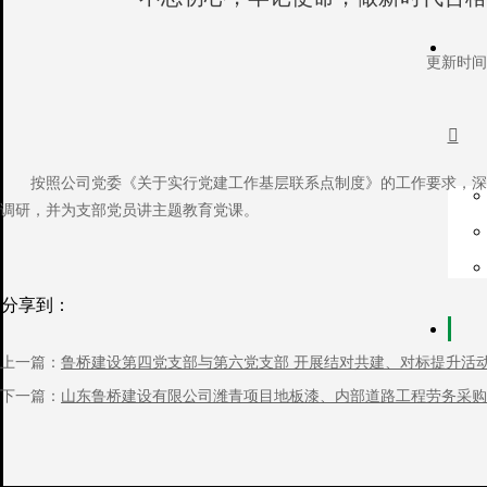
更新时间：

按照公司党委《关于实行党建工作基层联系点制度》的工作要求，深入开
调研，并为支部党员讲主题教育党课。
安耀峰同志与支部党员进行座谈交流，详细了解了支部基层党建工作落
分享到：
上一篇：
鲁桥建设第四党支部与第六党支部 开展结对共建、对标提升活
下一篇：
山东鲁桥建设有限公司潍青项目地板漆、内部道路工程劳务采购
随后安耀峰同志为支部党员讲授题为“不忘初心，牢记使命，做新时
指导工作实践的强大力量。必须勇于进行自我革命，不忘初心，勇担职责