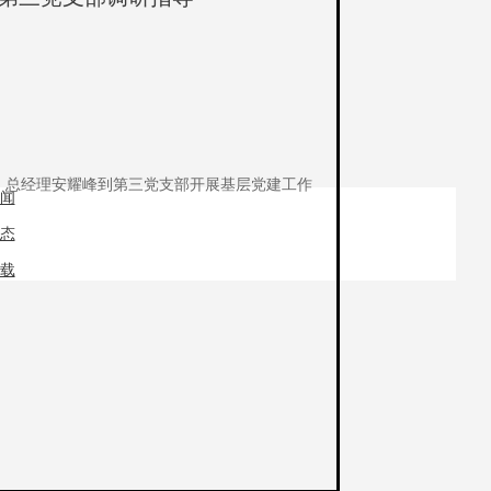
、总经理安耀峰到第三党支部开展基层党建工作
闻
态
载
色社会主义思想武装头脑，真正把科学理论转化为
展做出更大贡献。