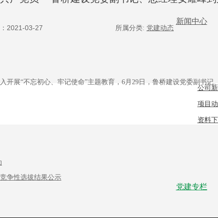
新闻中心
2021-03-27
所属分类:
党建动态
展“不忘初心、牢记使命”主题教育，6月29日，鲁桥建设党委副书记
公司新
项目动
实情况以及工程建设中遇到的瓶颈问题，并讨论研究切实可行的办法。
资料下
动
竞争性选拔结果公示
代合格共产党员”的主题教育党课，要求党员干部用习近平新时代中国特
党建专栏
使命，焕发干事创业的精气神，扎扎实实做好本职工作，为公司高质量发