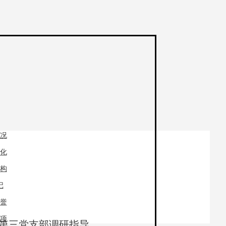
况
化
构
记
誉
项
第三党支部调研指导